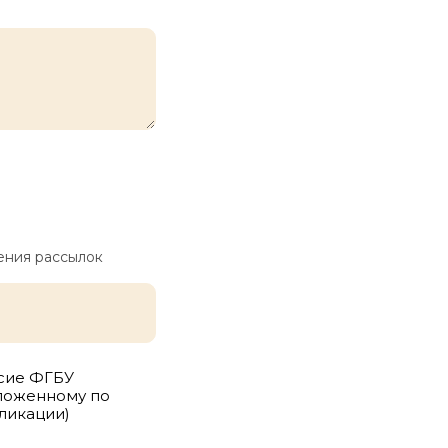
ения рассылок
асие ФГБУ
оложенному по
бликации)