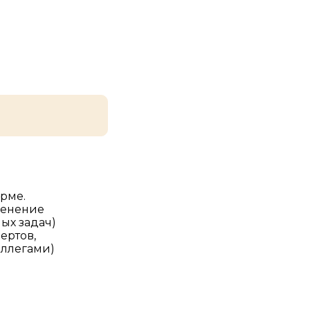
орме.
менение
ых задач)
ертов,
оллегами)